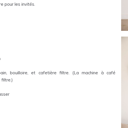
 pour les invités.
n
pain, bouilloire, et cafetière filtre. (La machine à café
iltre.)
asser